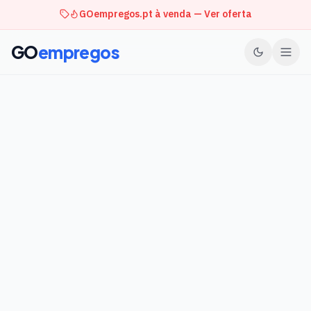
GOempregos.pt à venda — Ver oferta
GO
empregos