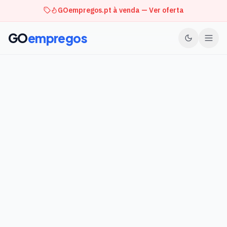
GOempregos.pt à venda — Ver oferta
GO
empregos