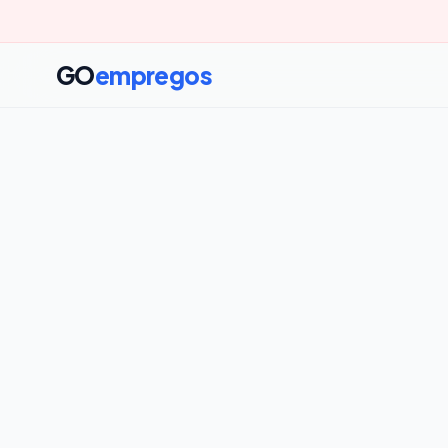
GO
empregos