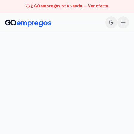
GOempregos.pt à venda — Ver oferta
GO
empregos