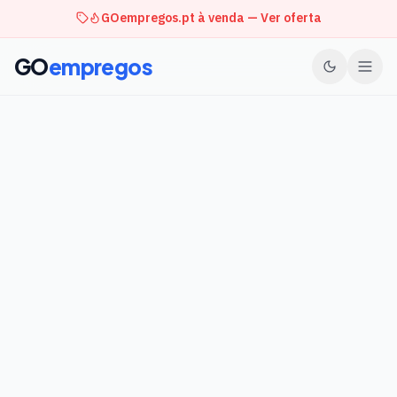
GOempregos.pt à venda — Ver oferta
GO
empregos