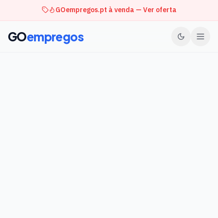
GOempregos.pt à venda — Ver oferta
GO
empregos