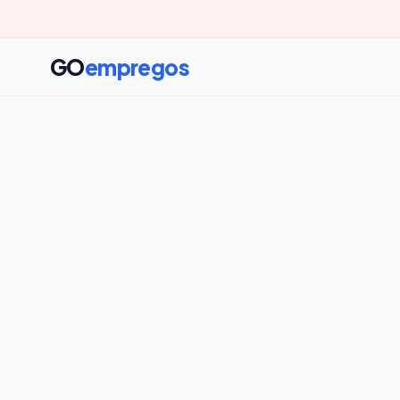
GO
empregos