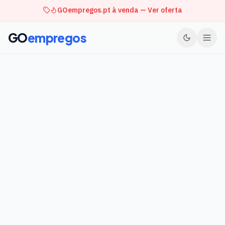
GOempregos.pt à venda — Ver oferta
GO
empregos