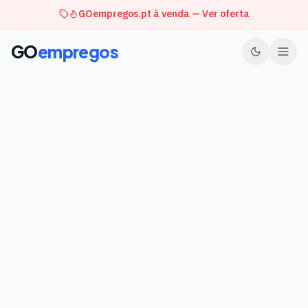
GOempregos.pt à venda — Ver oferta
GO
empregos