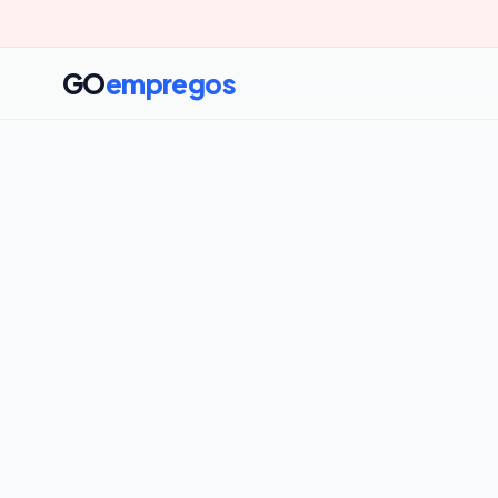
GO
empregos