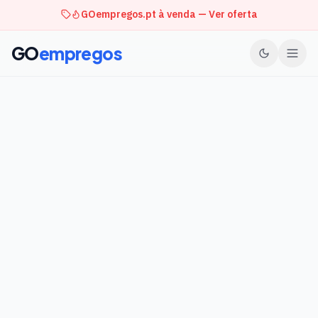
GOempregos.pt à venda — Ver oferta
GO
empregos