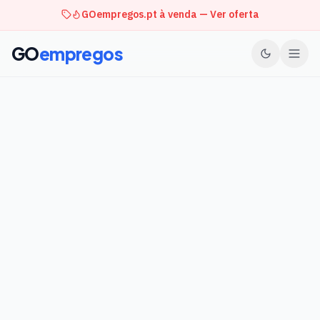
GOempregos.pt à venda — Ver oferta
GO
empregos