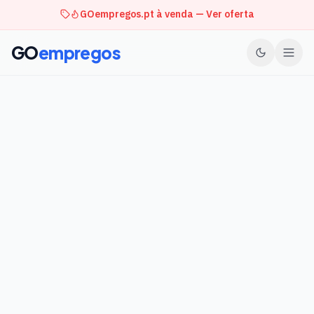
GOempregos.pt à venda — Ver oferta
GO
empregos