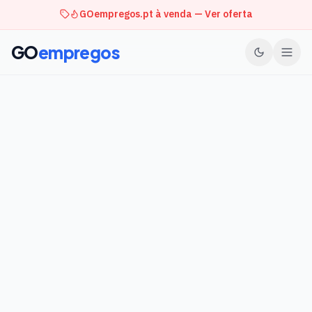
GOempregos.pt à venda — Ver oferta
GO
empregos