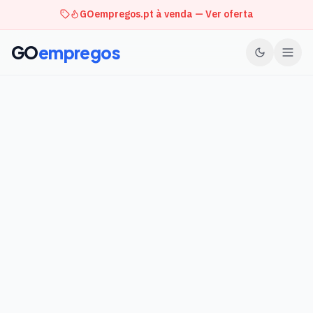
GOempregos.pt à venda — Ver oferta
GO
empregos