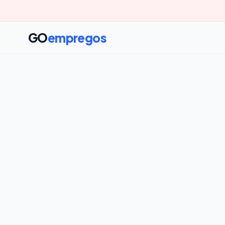
GO
empregos