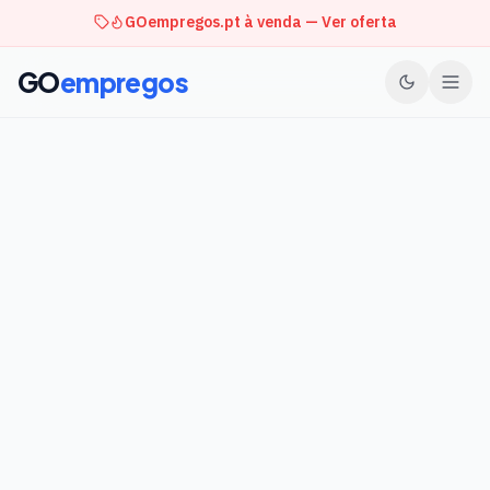
GOempregos.pt à venda — Ver oferta
GO
empregos