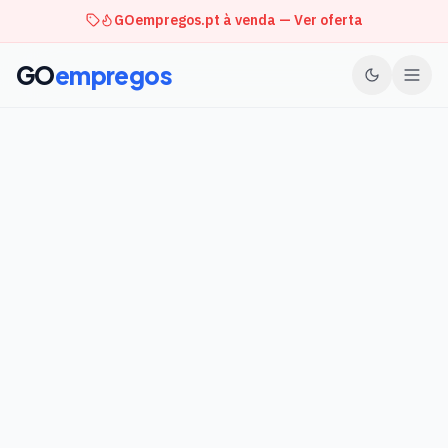
GOempregos.pt à venda — Ver oferta
GO
empregos