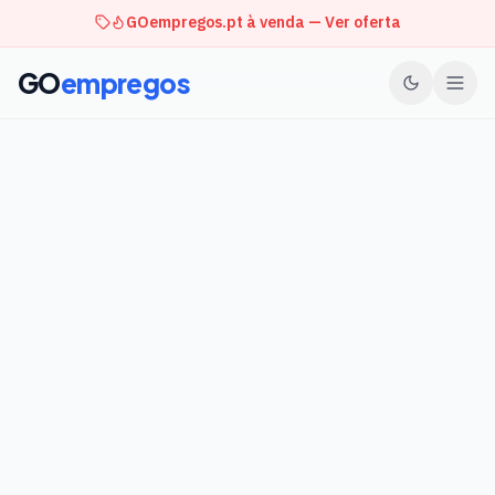
GOempregos.pt à venda — Ver oferta
GO
empregos