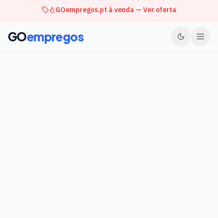
GOempregos.pt à venda — Ver oferta
GO
empregos