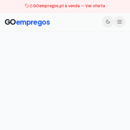
GOempregos.pt à venda — Ver oferta
GO
empregos