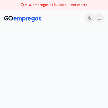
GOempregos.pt à venda — Ver oferta
GO
empregos