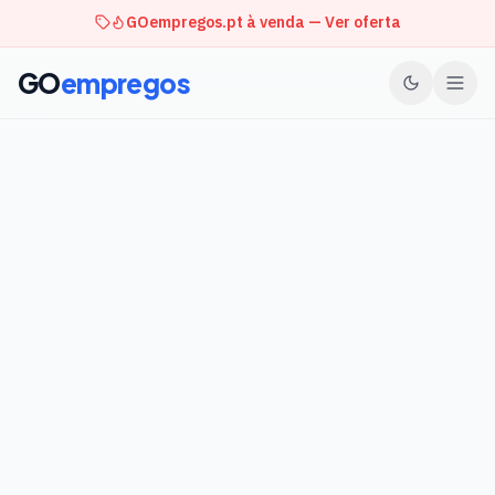
GOempregos.pt à venda — Ver oferta
GO
empregos