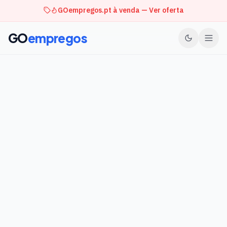
GOempregos.pt à venda — Ver oferta
GO
empregos