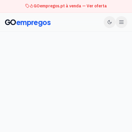
GOempregos.pt à venda — Ver oferta
GO
empregos