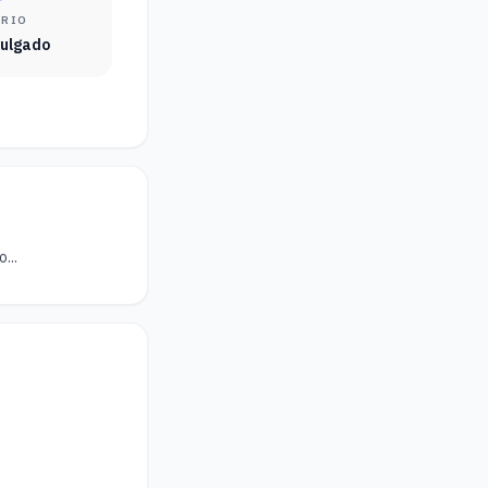
ÁRIO
vulgado
...