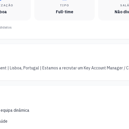
IZAÇÃO
TIPO
SAL
sboa
Full-time
Não di
didatos
nt | Lisboa, Portugal | Estamos a recrutar um Key Account Manager / Co
 equipa dinâmica
aúde