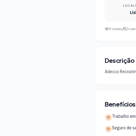
LOCAL
Li
9
vistas
0
can
Descrição
Adecco Recruitme
Benefícios
Trabalho em
Seguro de s