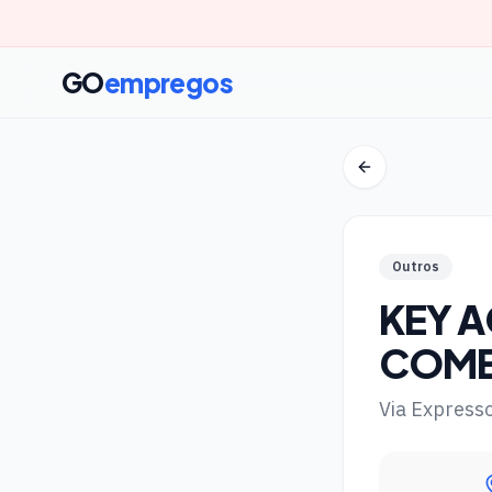
GO
empregos
Outros
KEY 
COME
Via Express