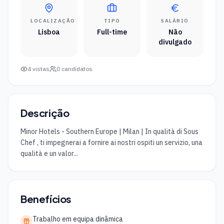
LOCALIZAÇÃO
TIPO
SALÁRIO
Lisboa
Full-time
Não
divulgado
4
vistas
0
candidatos
Descrição
Minor Hotels - Southern Europe | Milan | In qualità di Sous 
Chef , ti impegnerai a fornire ai nostri ospiti un servizio, una 
qualità e un valor...
Benefícios
Trabalho em equipa dinâmica