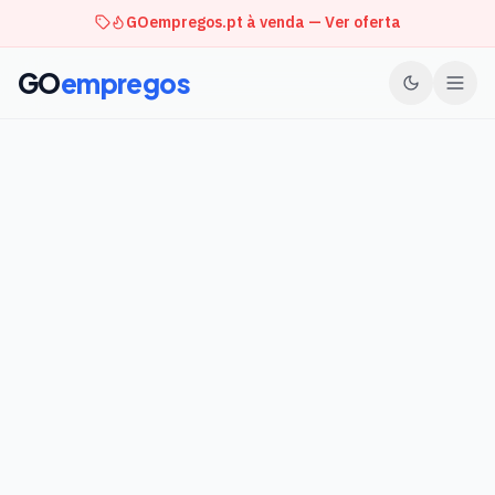
GOempregos.pt à venda — Ver oferta
GO
empregos