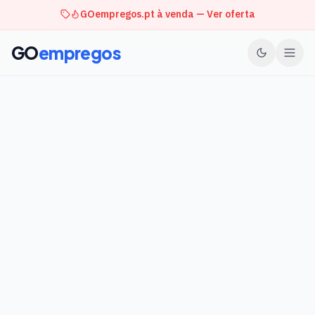
GOempregos.pt à venda — Ver oferta
GO
empregos