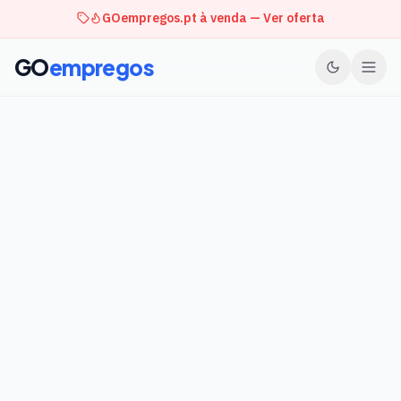
GOempregos.pt à venda — Ver oferta
GO
empregos