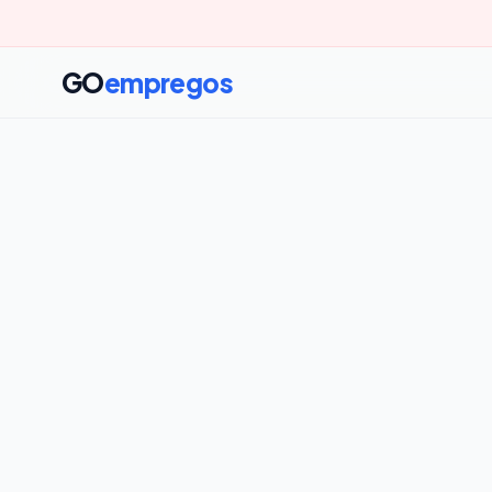
GO
empregos