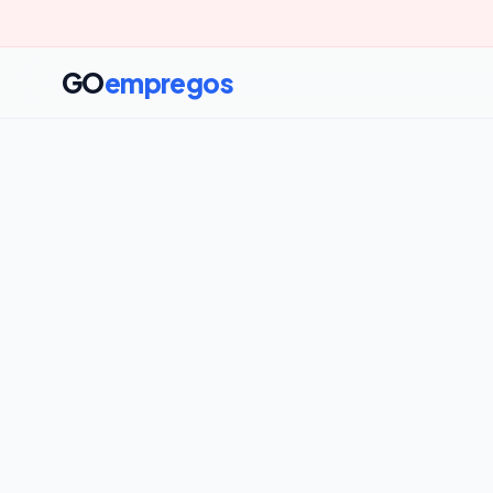
GO
empregos