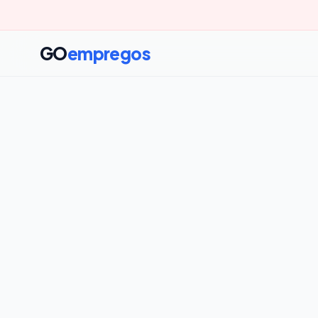
GO
empregos