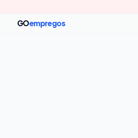
GO
empregos