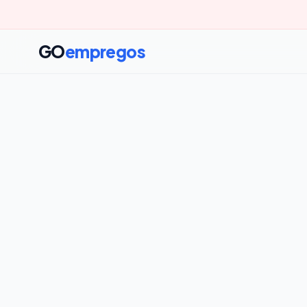
GO
empregos