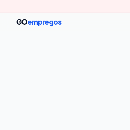
GO
empregos