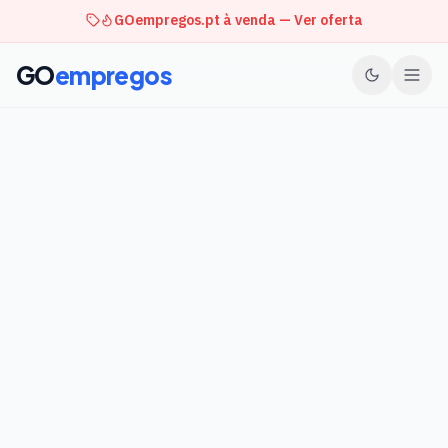
GOempregos.pt à venda — Ver oferta
GO
empregos