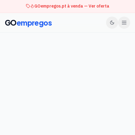
GOempregos.pt à venda — Ver oferta
GO
empregos