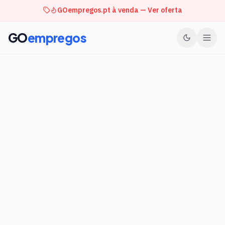
GOempregos.pt à venda — Ver oferta
GO
empregos