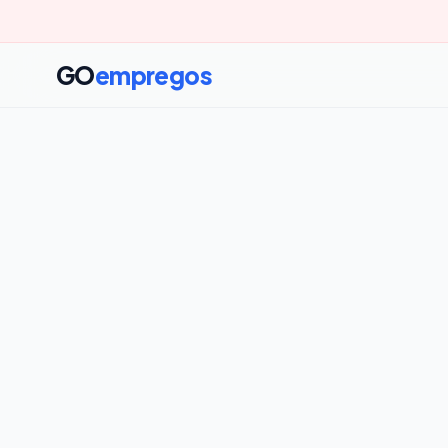
GO
empregos