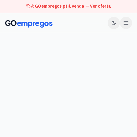
GOempregos.pt à venda — Ver oferta
GO
empregos