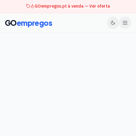
GOempregos.pt à venda — Ver oferta
GO
empregos