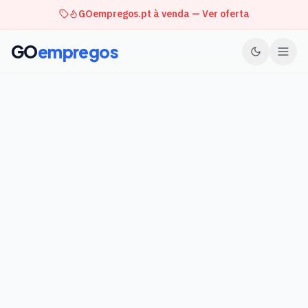
GOempregos.pt à venda — Ver oferta
GO
empregos