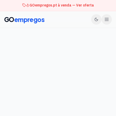
GOempregos.pt à venda — Ver oferta
GO
empregos