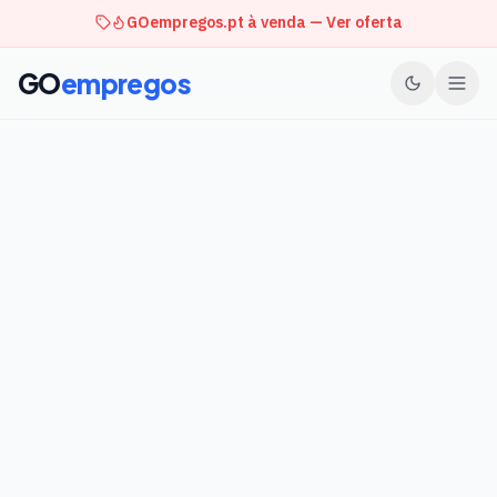
GOempregos.pt à venda — Ver oferta
GO
empregos