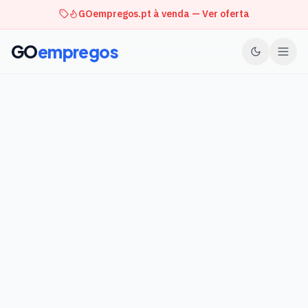
GOempregos.pt à venda — Ver oferta
GO
empregos