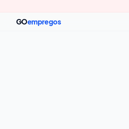
GO
empregos