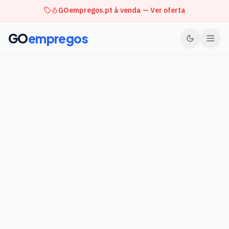
GOempregos.pt à venda — Ver oferta
GO
empregos