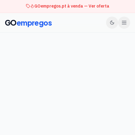
GOempregos.pt à venda — Ver oferta
GO
empregos