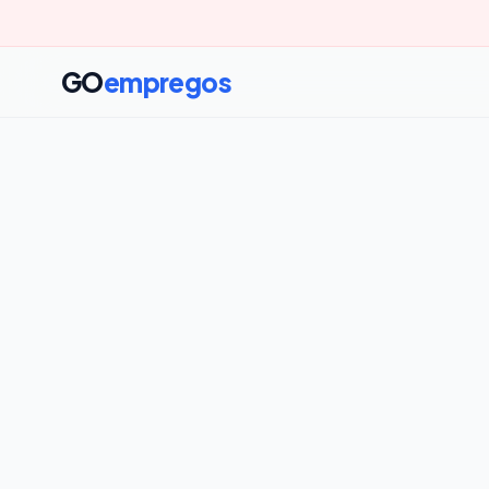
GO
empregos